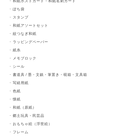
和紙ポストカード・和紙名刺カード
ぽち袋
スタンプ
和紙アソートセット
紋つなぎ和紙
ラッピングペーパー
紙糸
メモブロック
シール
書道具 / 墨・文鎮・筆置き・硯箱・文具箱
写経用紙
色紙
懐紙
和紙（原紙）
郷土玩具・民芸品
おもちゃ絵（浮世絵）
フレーム