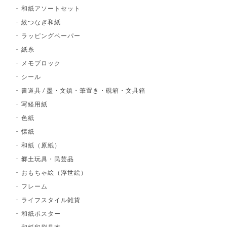
和紙アソートセット
紋つなぎ和紙
ラッピングペーパー
紙糸
メモブロック
シール
書道具 / 墨・文鎮・筆置き・硯箱・文具箱
写経用紙
色紙
懐紙
和紙（原紙）
郷土玩具・民芸品
おもちゃ絵（浮世絵）
フレーム
ライフスタイル雑貨
和紙ポスター