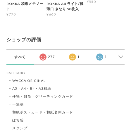
¥550
ROKKA 和紙メモノー
ROKKA A5 ライト/極
ト
薄口 きなり 50枚入
¥770
¥660
ショップの評価
すべて
277
1
1
CATEGORY
WACCA ORIGINAL
A5・A4・B4・A3和紙
便箋・封筒・グリーティングカード
一筆箋
和紙ポストカード・和紙名刺カード
ぽち袋
スタンプ