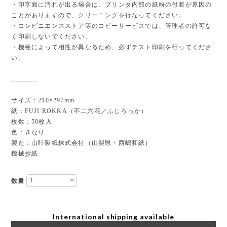
・印字面に汚れが出る場合は、プリンタ内部の紙粉の付着が原因の
ことがありますので、クリーニングを行なってください。
・コンビニエンスストア等のコピーサービスでは、管理者の許可な
く印刷しないでください。
・機種によって相性が異なるため、必ずテスト印刷を行ってくださ
い。
_______
サイズ：210×297mm
紙：FUJI ROKKA（不二六花／ふじろっか）
枚数：50枚入
色：きなり
製造：山叶製紙株式会社（山梨県・西嶋和紙）
機械抄紙
数量
International shipping available