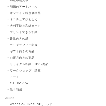
和紙印刷見本
和紙のアートパネル
オンライン特別価格品
ミニチュアひとしめ
大判手漉き和紙カード
プリントできる和紙
書道向きの紙
カリグラフィー向き
ギフト向きの商品
お正月向きの商品
リサイクル和紙・SDGs商品
ワークショップ・講座
ノート
FUJI ROKKA
黒谷和紙
GUIDE
WACCA ONLINE SHOPについて