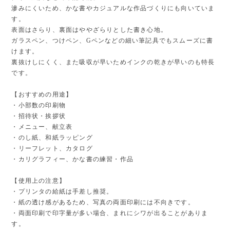
滲みにくいため、かな書やカジュアルな作品づくりにも向いていま
す。
表面はさらり、裏面はややざらりとした書き心地。
ガラスペン、つけペン、Gペンなどの細い筆記具でもスムーズに書
けます。
裏抜けしにくく、また吸収が早いためインクの乾きが早いのも特長
です。
【おすすめの用途】
・小部数の印刷物
・招待状・挨拶状
・メニュー、献立表
・のし紙、和紙ラッピング
・リーフレット、カタログ
・カリグラフィー、かな書の練習・作品
【使用上の注意】
・プリンタの給紙は手差し推奨。
・紙の透け感があるため、写真の両面印刷には不向きです。
・両面印刷で印字量が多い場合、まれにシワが出ることがありま
す。