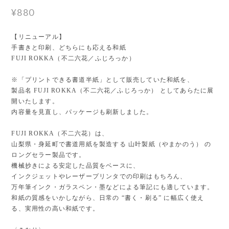
¥880
【リニューアル】
手書きと印刷、どちらにも応える和紙
FUJI ROKKA（不二六花／ふじろっか）
※「プリントできる書道半紙」として販売していた和紙を、
製品名 FUJI ROKKA（不二六花／ふじろっか） としてあらたに展
開いたします。
内容量を見直し、パッケージも刷新しました。
FUJI ROKKA（不二六花）は、
山梨県・身延町で書道用紙を製造する 山叶製紙（やまかのう） の
ロングセラー製品です。
機械抄きによる安定した品質をベースに、
インクジェットやレーザープリンタでの印刷はもちろん、
万年筆インク・ガラスペン・墨などによる筆記にも適しています。
和紙の質感をいかしながら、日常の “書く・刷る” に幅広く使え
る、実用性の高い和紙です。