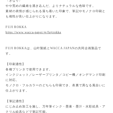
〈きなり〉
やや荒めの繊維を漉き込んだ、よりナチュラルな色味です。
素材の表情が感じられる落ち着いた印象で、筆記やモノクロ印刷と
も相性が良い仕上がりになります。
FUJI ROKKA
https://www.wacca-paper.jp/fujirokka
FUJI ROKKAは、山叶製紙とWACCA JAPANの共同企画製品で
す。
【印刷適性】
各種プリンタで使用できます。
インクジェット／レーザープリンタ／コピー機／オンデマンド印刷
に対応。
モノクロ・フルカラーのどちらも印刷でき、表裏で異なる風合いに
仕上がります。
【筆記適性】
にじみ止め加工を施し、万年筆インク・墨液・墨汁・水彩絵具・ア
クリル絵具などで筆記可能。