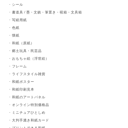
シール
書道具 / 墨・文鎮・筆置き・硯箱・文具箱
写経用紙
色紙
懐紙
和紙（原紙）
郷土玩具・民芸品
おもちゃ絵（浮世絵）
フレーム
ライフスタイル雑貨
和紙ポスター
和紙印刷見本
和紙のアートパネル
オンライン特別価格品
ミニチュアひとしめ
大判手漉き和紙カード
プリントできる和紙