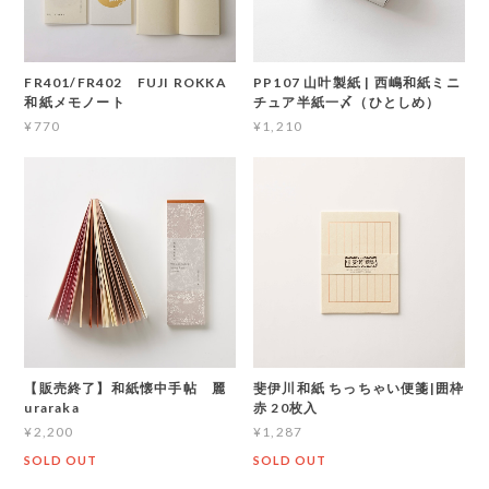
FR401/FR402 FUJI ROKKA
PP107 山叶製紙 | 西嶋和紙ミニ
和紙メモノート
チュア半紙一〆（ひとしめ）
¥770
¥1,210
【販売終了】和紙懐中手帖 麗
斐伊川和紙 ちっちゃい便箋|囲枠
uraraka
赤 20枚入
¥2,200
¥1,287
SOLD OUT
SOLD OUT