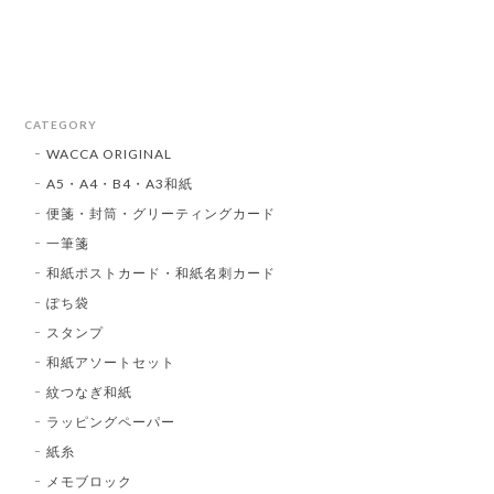
CATEGORY
WACCA ORIGINAL
A5・A4・B4・A3和紙
便箋・封筒・グリーティングカード
一筆箋
和紙ポストカード・和紙名刺カード
ぽち袋
スタンプ
和紙アソートセット
紋つなぎ和紙
ラッピングペーパー
紙糸
メモブロック