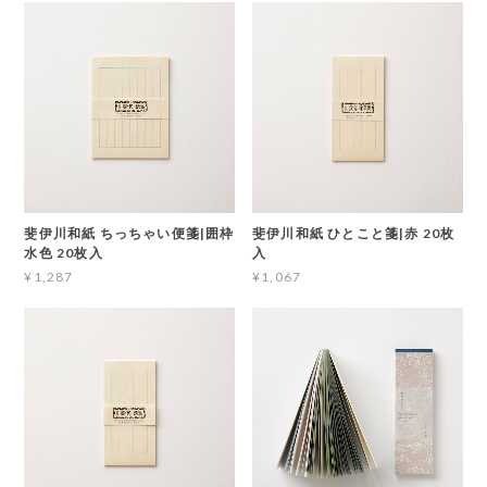
斐伊川和紙 ちっちゃい便箋|囲枠
斐伊川和紙 ひとこと箋|赤 20枚
水色 20枚入
入
¥1,287
¥1,067