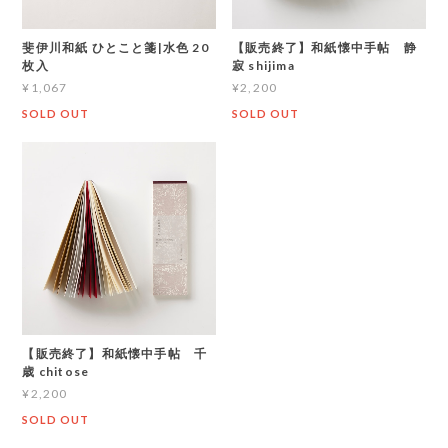
斐伊川和紙 ひとこと箋|水色 20
【販売終了】和紙懐中手帖 静
枚入
寂 shijima
¥1,067
¥2,200
SOLD OUT
SOLD OUT
【販売終了】和紙懐中手帖 千
歳 chitose
¥2,200
SOLD OUT