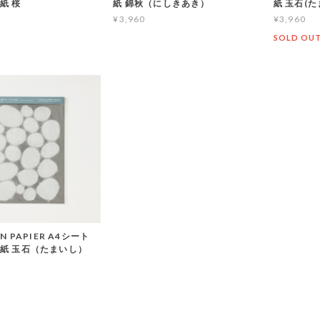
紙 桜
紙 錦秋（にしきあき）
紙 玉石(
¥3,960
¥3,960
SOLD OU
N PAPIER A4シート
紙 玉石（たまいし）
T