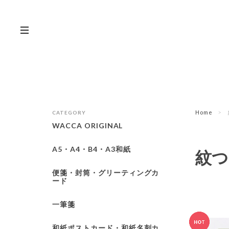
Home
CATEGORY
WACCA ORIGINAL
A5・A4・B4・A3和紙
紋つ
便箋・封筒・グリーティングカ
ード
一筆箋
和紙ポストカード・和紙名刺カ