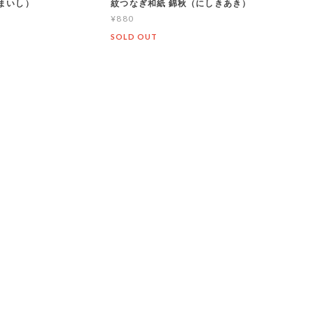
たまいし）
紋つなぎ和紙 錦秋（にしきあき）
¥880
T
SOLD OUT