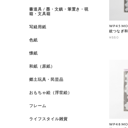
書道具 / 墨・文鎮・筆置き・硯
箱・文具箱
WP45 MO
写経用紙
紋つなぎ和
¥880
色紙
懐紙
和紙（原紙）
郷土玩具・民芸品
おもちゃ絵（浮世絵）
フレーム
ライフスタイル雑貨
WP48 MO