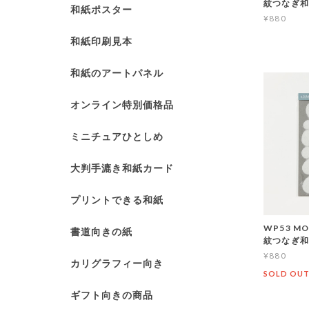
紋つなぎ和
和紙ポスター
¥880
和紙印刷見本
和紙のアートパネル
オンライン特別価格品
ミニチュアひとしめ
大判手漉き和紙カード
プリントできる和紙
WP53 MO
書道向きの紙
紋つなぎ和
¥880
カリグラフィー向き
SOLD OU
ギフト向きの商品