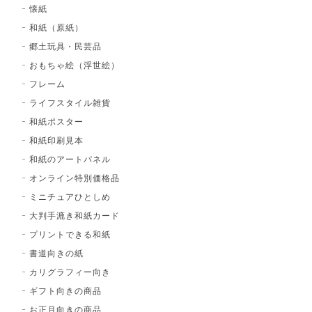
懐紙
和紙（原紙）
郷土玩具・民芸品
おもちゃ絵（浮世絵）
フレーム
ライフスタイル雑貨
和紙ポスター
和紙印刷見本
和紙のアートパネル
オンライン特別価格品
ミニチュアひとしめ
大判手漉き和紙カード
プリントできる和紙
書道向きの紙
カリグラフィー向き
ギフト向きの商品
お正月向きの商品