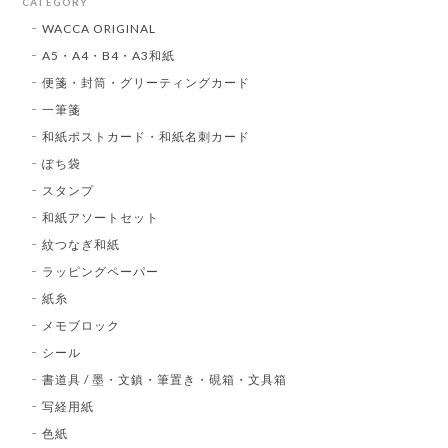
CATEGORY
WACCA ORIGINAL
A5・A4・B4・A3和紙
便箋・封筒・グリーティングカード
一筆箋
和紙ポストカード・和紙名刺カード
ぽち袋
スタンプ
和紙アソートセット
紋つなぎ和紙
ラッピングペーパー
紙糸
メモブロック
シール
書道具 / 墨・文鎮・筆置き・硯箱・文具箱
写経用紙
色紙