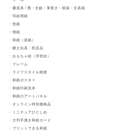
書道具 / 墨・文鎮・筆置き・硯箱・文具箱
写経用紙
色紙
懐紙
和紙（原紙）
郷土玩具・民芸品
おもちゃ絵（浮世絵）
フレーム
ライフスタイル雑貨
和紙ポスター
和紙印刷見本
和紙のアートパネル
オンライン特別価格品
ミニチュアひとしめ
大判手漉き和紙カード
プリントできる和紙