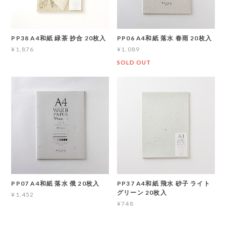
PP38 A4和紙 緑茶 抄合 20枚入
PP06 A4和紙 落水 春雨 20枚入
¥1,876
¥1,089
SOLD OUT
PP07 A4和紙 落水 俄 20枚入
PP37 A4和紙 飛水 砂子 ライト
グリーン 20枚入
¥1,452
¥748