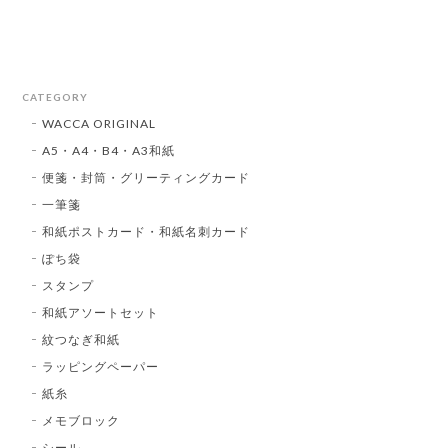
CATEGORY
WACCA ORIGINAL
A5・A4・B4・A3和紙
便箋・封筒・グリーティングカード
一筆箋
和紙ポストカード・和紙名刺カード
ぽち袋
スタンプ
和紙アソートセット
紋つなぎ和紙
ラッピングペーパー
紙糸
メモブロック
シール