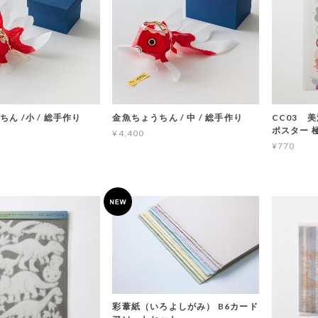
ん /小 / 総手作り
金魚ちょうちん / 中 / 総手作り
CC03 
ポスター 
¥4,400
¥770
彩葦紙（いろよしがみ） B6カード
アソートセット