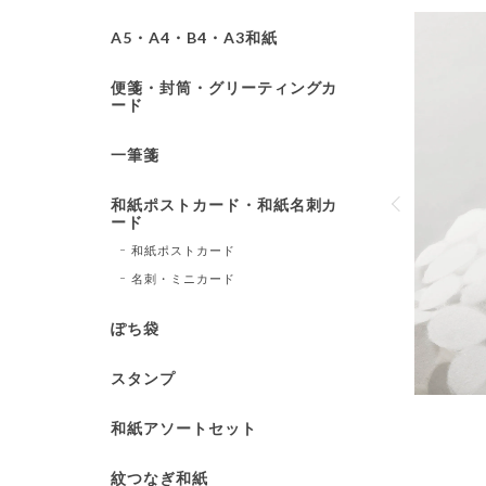
A5・A4・B4・A3和紙
便箋・封筒・グリーティングカ
ード
一筆箋
ルと小筆がつ
方の解説に加
和紙ポストカード・和紙名刺カ
気軽にかな文字
ード
ナイロン製で
和紙ポストカード
が特徴です。
名刺・ミニカード
ぽち袋
スタンプ
和紙アソートセット
紋つなぎ和紙