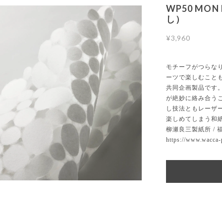
WP50 MON PAPIER 紋つなぎ和紙 玉石
し）
¥3,960
モチーフがつらなり一枚になった楮の手漉き和紙。 ちぎっ
ーツで楽しむこともできます。 福井県越前和紙・柳瀬良三
共同企画製品です。 図案上ではパーツはつながっておらず、
が絶妙に絡み合うことで、 1枚の和紙として成り立っていま
し技法ともレーザーカットとも違う、 和紙ならではの浮遊
楽しめてしまう和紙です。 サイズ： 約660×960mm 原料： 
柳瀬良三製紙所 / 福井県 越前市 手漉き／日本製 枚数：1
https://www.wacca-paper.jp/mon-papier
VIEW DETAIL