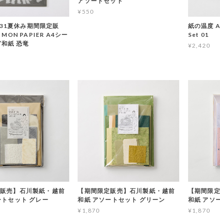
¥550
8/31夏休み期間限定販
紙の温度 As
MON PAPIER A4シー
Set 01
ぎ和紙 恐竜
¥2,420
販売】石川製紙・越前
【期間限定販売】石川製紙・越前
【期間限
ートセット グレー
和紙 アソートセット グリーン
和紙 アソ
¥1,870
¥1,870