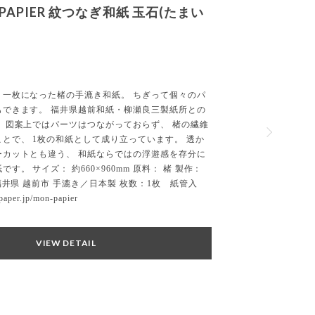
(たまい
て個々のパ
製紙所との
 楮の繊維
す。 透か
感を存分に
楮 製作：
枚 紙管入