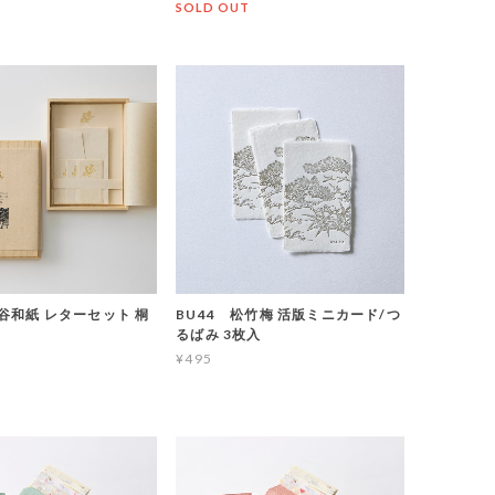
T
SOLD OUT
黒谷和紙 レターセット 桐
BU44 松竹梅 活版ミニカード/つ
るばみ 3枚入
¥495