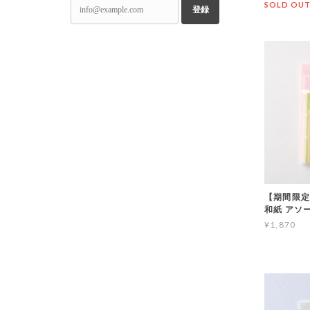
SOLD OU
登録
【期間限定
和紙 アソ
¥1,870