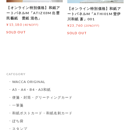
【オンライン特別価格】和紙ア
【オンライン特別価格】和紙ア
ートパネルM「ATIZ03M 出雲
ートパネルM「ATHI01M 斐伊
民藝紙 雲紙 混色」
川和紙 蒼」001
¥15,180
(40%OFF)
¥23,760
(20%OFF)
SOLD OUT
SOLD OUT
CATEGORY
WACCA ORIGINAL
A5・A4・B4・A3和紙
便箋・封筒・グリーティングカード
一筆箋
和紙ポストカード・和紙名刺カード
ぽち袋
スタンプ