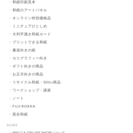
和紙印刷見本
和紙のアートパネル
オンライン特別価格品
ミニチュアひとしめ
大判手漉き和紙カード
プリントできる和紙
書道向きの紙
カリグラフィー向き
ギフト向きの商品
お正月向きの商品
リサイクル和紙・SDGs商品
ワークショップ・講座
ノート
FUJI ROKKA
黒谷和紙
GUIDE
WACCA ONLINE SHOPについて