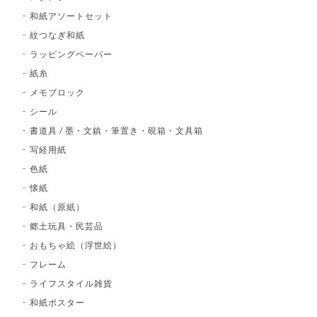
和紙アソートセット
紋つなぎ和紙
ラッピングペーパー
紙糸
メモブロック
シール
書道具 / 墨・文鎮・筆置き・硯箱・文具箱
写経用紙
色紙
懐紙
和紙（原紙）
郷土玩具・民芸品
おもちゃ絵（浮世絵）
フレーム
ライフスタイル雑貨
和紙ポスター