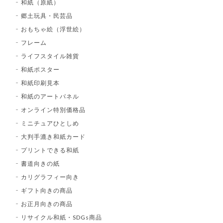
和紙（原紙）
郷土玩具・民芸品
おもちゃ絵（浮世絵）
フレーム
ライフスタイル雑貨
和紙ポスター
和紙印刷見本
和紙のアートパネル
オンライン特別価格品
ミニチュアひとしめ
大判手漉き和紙カード
プリントできる和紙
書道向きの紙
カリグラフィー向き
ギフト向きの商品
お正月向きの商品
リサイクル和紙・SDGs商品