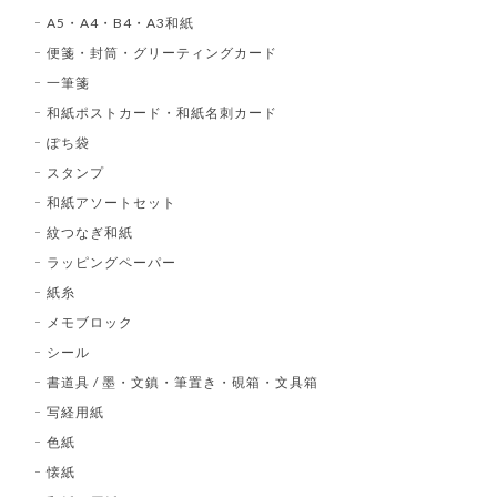
A5・A4・B4・A3和紙
便箋・封筒・グリーティングカード
一筆箋
和紙ポストカード・和紙名刺カード
ぽち袋
スタンプ
和紙アソートセット
紋つなぎ和紙
ラッピングペーパー
紙糸
メモブロック
シール
書道具 / 墨・文鎮・筆置き・硯箱・文具箱
写経用紙
色紙
懐紙