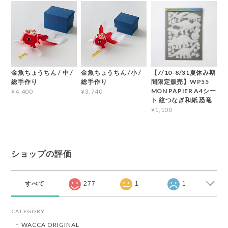
金魚ちょうちん / 中 /
金魚ちょうちん /小 /
【7/10-8/31夏休み期
総手作り
総手作り
間限定販売】WP55
MON PAPIER A4シー
¥4,400
¥3,740
ト 紋つなぎ和紙 恐竜
¥1,100
ショップの評価
すべて
277
1
1
CATEGORY
WACCA ORIGINAL