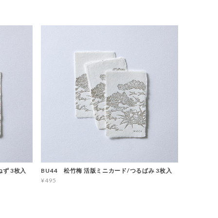
ねず 3枚入
BU44 松竹梅 活版ミニカード/つるばみ 3枚入
¥495