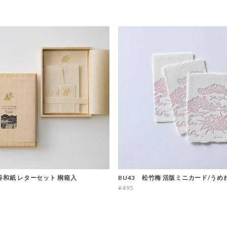
谷和紙 レターセット 桐箱入
BU43 松竹梅 活版ミニカード/うめ
¥495