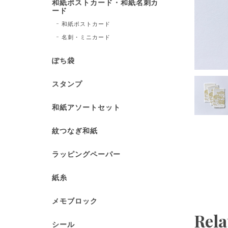
和紙ポストカード・和紙名刺カ
ード
和紙ポストカード
名刺・ミニカード
ぽち袋
スタンプ
和紙アソートセット
紋つなぎ和紙
ラッピングペーパー
紙糸
メモブロック
Rela
シール