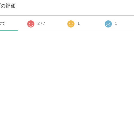
プの評価
べて
277
1
1