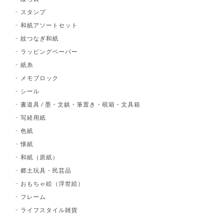
スタンプ
和紙アソートセット
紋つなぎ和紙
ラッピングペーパー
紙糸
メモブロック
シール
書道具 / 墨・文鎮・筆置き・硯箱・文具箱
写経用紙
色紙
懐紙
和紙（原紙）
郷土玩具・民芸品
おもちゃ絵（浮世絵）
フレーム
ライフスタイル雑貨