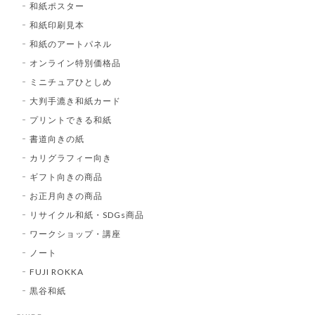
和紙ポスター
和紙印刷見本
和紙のアートパネル
オンライン特別価格品
ミニチュアひとしめ
大判手漉き和紙カード
プリントできる和紙
書道向きの紙
カリグラフィー向き
ギフト向きの商品
お正月向きの商品
リサイクル和紙・SDGs商品
ワークショップ・講座
ノート
FUJI ROKKA
黒谷和紙