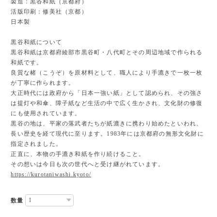
製造：黒谷和紙（京都府）
活版印刷：修美社（京都）
日本製
黒谷和紙について
黒谷和紙は京都府綾部市黒谷町・八代町とその周辺地域で作られる
和紙です。
良質な楮（こうぞ）を原材料として、職人により手漉きで一枚一枚
が丁寧に作られます。
大正時代には政府から「日本一強い紙」として認められ、その強さ
は提灯や和傘、障子紙など生活の中で広く生かされ、文化財の修復
にも使用されています。
黒谷の地は、平家の落武者たちが紙漉きに携わり始めたといわれ、
長い歴史を経て現代に至ります。1983年には京都府の無形文化財に
指定されました。
正直に、本物の手漉き和紙を作り続けること。
その想いは今日も次の世代へと受け継がれています。
https://kurotaniwashi.kyoto/
数量