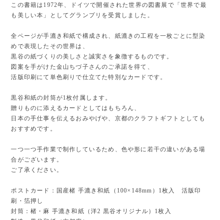
この書籍は1972年、ドイツで開催された世界の図書展で「世界で最
も美しい本」としてグランプリを受賞しました。
全ページが手漉き和紙で構成され、紙漉きの工程を一枚ごとに型染
めで表現したその世界は、
黒谷の紙づくりの美しさと誠実さを象徴するものです。
図案を手がけた金山ちづ子さんのご承諾を得て、
活版印刷にて単色刷りで仕立てた特別なカードです。
黒谷和紙の封筒が1枚付属します。
贈りものに添えるカードとしてはもちろん、
日本の手仕事を伝えるおみやげや、京都のクラフトギフトとしても
おすすめです。
一つ一つ手作業で制作しているため、色や形に若干の違いがある場
合がございます。
ご了承ください。
ポストカード：国産楮 手漉き和紙（100×148mm）1枚入 活版印
刷・箔押し
封筒：楮・麻 手漉き和紙（洋2 黒谷オリジナル）1枚入