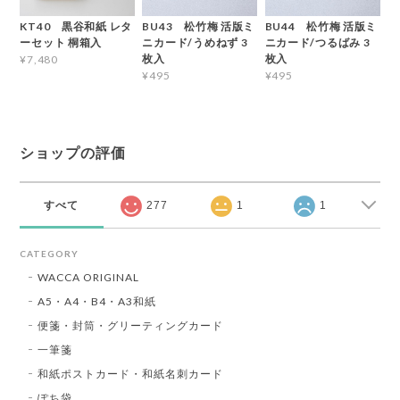
KT40 黒谷和紙 レタ
BU43 松竹梅 活版ミ
BU44 松竹梅 活版ミ
ーセット 桐箱入
ニカード/うめねず 3
ニカード/つるばみ 3
枚入
枚入
¥7,480
¥495
¥495
ショップの評価
すべて
277
1
1
CATEGORY
WACCA ORIGINAL
A5・A4・B4・A3和紙
便箋・封筒・グリーティングカード
一筆箋
和紙ポストカード・和紙名刺カード
ぽち袋